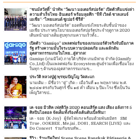
“ชนม์สวัสดิ์” นำทัพ “วัฒนา มอเตอร์สปอร์ต” เปิดตัวทีมแข่งล่า
ความสำเร็จไทย-อินเตอร์ พร้อมลุยศึก “จีที เวิลด์ ชาลเลนจ์
เอเชีย”-“ไทยแลนด์ ซูเปอร์ ซีรีส์”
“วัฒนา มอเตอร์สปอร์ต” ยอดทีมแข่งไทยระดับชั้นนำของ
เอเชีย ประกาศนโยบายมอเตอร์สปอร์ตประจำฤดูกาล 2020
เดินหน้าอย่างเต็มสูบทุกเกมความเร็วทั้ง...
เปิดตัว “Gamiqo” แพลตฟอร์มของเกมเมอร์ตัวจริงจับมือภาค
รัฐ สร้างความมั่นใจระบบความปลอดภัย และผลักดัน
อุตสาหกรรมเกมในไทย...สู่สากล!
Gamiqo (เกมมิโค่) ภายใต้ บริษัท เกมมิฟาย จำกัด (Gamify
Co.,Ltd) เป็นแพลตฟอร์ม Ecosystem ศูนย์รวมเพื่อเชื่อมโยง
ในทุก ๆ ด้านของอุตสาหกรรมเกมข...
ประวัติ หลวงปู่ดู่ พฺรหฺมปัญโญ วัดสะแก
นามเดิม :- มีชื่อว่า “ดู่” เกิด :- เมื่อวันที่ ๑๐ พฤษภาคม พ.ศ.
๒๔๔๗ ตรงกับวันศุกร์ ขึ้น ๑๕ ค่ำ เดือน ๖ ปีมะโรง ซึ่งเป็นวัน
เพ็ญวิสาขป...
เค-จอย มิวสิค เฟสติวัล 2020 คอนเสิร์ต แสง เสียง อลังการ 5
ศิลปินไอดอล จัดเต็มทั้งร้องทั้งเต้นดับเบิ้ลฟิน!!
เค - จอย (K-Joy) ผู้จัดไฟแรง พร้อมด้วยพันธมิตร SM
True , OOKBEE , Me.jai , DO81 , SEARCH (LIVE) และ
Do Concert ร่วมกันขนทัพ...
รีวิว : ร้านเปิดใหม่ Scene Scene Bangkok Pâtisserie &