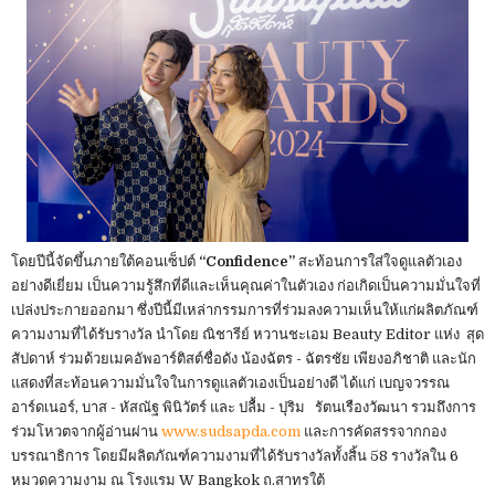
โดยปีนี้จัดขึ้นภายใต้คอนเซ็ปต์
“Confidence”
สะท้อนการใส่ใจดูแลตัวเอง
อย่างดีเยี่ยม เป็นความรู้สึกที่ดีและเห็นคุณค่าในตัวเอง ก่อเกิดเป็นความมั่นใจที่
เปล่งประกายออกมา ซึ่งปีนี้มีเหล่ากรรมการที่ร่วมลงความเห็นให้แก่ผลิตภัณฑ์
ความงามที่ได้รับรางวัล นำโดย ณิชารีย์ หวานชะเอม Beauty Editor แห่ง สุด
สัปดาห์ ร่วมด้วยเมคอัพอาร์ติสต์ชื่อดัง น้องฉัตร - ฉัตรชัย เพียงอภิชาติ และนัก
แสดงที่สะท้อนความมั่นใจในการดูแลตัวเองเป็นอย่างดี ได้แก่ เบญจวรรณ
อาร์ดเนอร์, บาส - หัสณัฐ พินิวัตร์ และ ปลื้ม - ปุริม รัตนเรืองวัฒนา รวมถึงการ
ร่วมโหวตจากผู้อ่านผ่าน
www.sudsapda.com
และการคัดสรรจากกอง
บรรณาธิการ โดยมีผลิตภัณฑ์ความงามที่ได้รับรางวัลทั้งสิ้น 58 รางวัลใน 6
หมวดความงาม ณ โรงแรม W Bangkok ถ.สาทรใต้