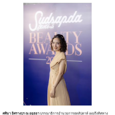
ศศิมา อิศรางกูร ณ อยุธยา
บรรณาธิการอำนวยการสุดสัปดาห์ เผยถึงทิศทาง