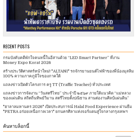
RECENT POSTS
กรมบังคับคดีพักใจคนหนี้ในอีสานด้วย “LED Smart Partner” ที่งาน
Money Expo Korat 2026
สร้างประวัติศาสตร์หน้าใหม่! "ALTANI" รถจักรยานยนต์ไฟฟ้าของพี่น้องมุสลิม
100% ความภาคภูมิใจของภาคใต้
แถลงข่าวเปิดตัวโครงการ ครู TT (Traffic Teacher) ทั่วประเทศ​
แถลงข่าวการจัดงาน “วันสตรีไทย” ประจําปี ๒๕๖๙ ภายใต้แนวคิด “แม่หลวง
ของแผ่นดิน สถิตถิ่นทิพย์วิมาน สตรีไทยตั้งปณิธาน สานต่องานศิลป์แผ่นดิน”
"ฮาลาลมหานคร 2026" เปิดประสบการณ์ Halal Food Experience ผ่านธีม
"PETRA อร่อยเหนือกาลเวลา" ยกนครศิลาแห่งจอร์แดนสู่ใจกลางกรุงเทพฯ
ค้นหาบล็อกนี้