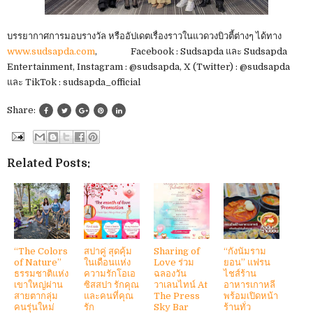
บรรยากาศการมอบรางวัล หรืออัปเดตเรื่องราวในแวดวงบิวตี้ต่างๆ ได้ทาง
www.sudsapda.com
, Facebook : Sudsapda และ Sudsapda
Entertainment, Instagram : @sudsapda, X (Twitter) : @sudsapda
และ TikTok : sudsapda_official
Share:
Related Posts:
“The Colors
สปาคู่ สุดคุ้ม
Sharing of
“กังนัมราม
of Nature”
ในเดือนแห่ง
Love ร่วม
ยอน” แฟรน
ธรรมชาติแห่ง
ความรักโอเอ
ฉลองวัน
ไชส์ร้าน
เขาใหญ่ผ่าน
ซิสสปา รักคุณ
วาเลนไทน์ At
อาหารเกาหลี
สายตากลุ่ม
และคนที่คุณ
The Press
พร้อมเปิดหน้า
คนรุ่นใหม่
รัก
Sky Bar
ร้านทั่ว