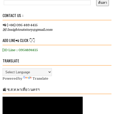
CONTACT US ::
📲 (+66) 095 469 4415
✉️ Insightoutstory@gmail.com
ADD LINE📲 CLICK 👇👇
[ID Line :: 0954694415
TRANSLATE
Powered by
Translate
🚉 ช.ส.ท.พาเที่ยว นครฯ