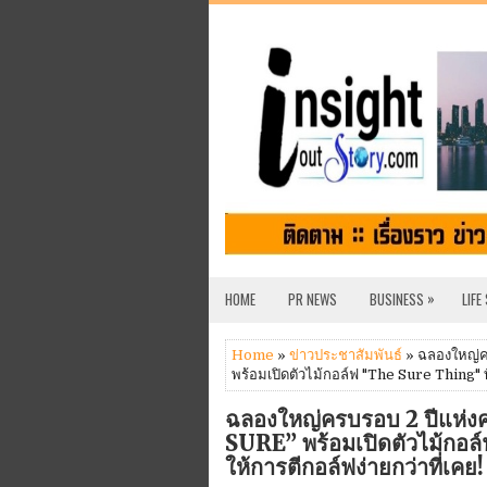
»
HOME
PR NEWS
BUSINESS
LIFE
Home
»
ข่าวประชาสัมพันธ์
» ฉลองใหญ่ค
พร้อมเปิดตัวไม้กอล์ฟ "The Sure Thing" ท
ฉลองใหญ่ครบรอบ 2 ปีแห่ง
SURE” พร้อมเปิดตัวไม้กอ
ให้การตีกอล์ฟง่ายกว่าที่เคย!