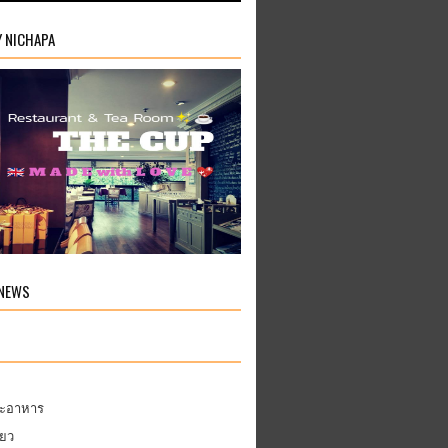
Y NICHAPA
 NEWS
ละอาหาร
่ยว