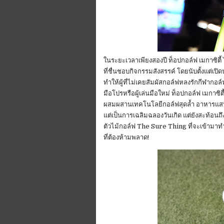
ในระยะเวลาเพียงสองปี ท็อปกอล์ฟ เมกาซิตี
ที่ชื่นชอบกิจกรรมสังสรรค์ โดยนับตั้งแต่เปิ
ทำให้ผู้ที่ไม่เคยสัมผัสกอล์ฟหลงรักกีฬากอล
มือโปรหรือผู้เล่นมือใหม่ ท็อปกอล์ฟ เมกาซ
ผสมผสานเทคโนโลยีกอล์ฟสุดล้ำ อาหารแสนอร
แต่เป็นการเฉลิมฉลองวันเกิด แต่ยังสะท้อนถึ
ตัวไม้กอล์ฟ The Sure Thing ที่จะเข้ามาทำ
ที่ต้องห้ามพลาด!