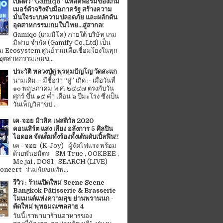
เปิดตัว “Gamiqo” แพลตฟอร์มของเกม
เมอร์ตัวจริงจับมือภาครัฐ สร้างความ
มั่นใจระบบความปลอดภัย และผลักดัน
อุตสาหกรรมเกมในไทย...สู่สากล!
Gamiqo (เกมมิโค่) ภายใต้ บริษัท เกม
มิฟาย จำกัด (Gamify Co.,Ltd) เป็น
 Ecosystem ศูนย์รวมเพื่อเชื่อมโยงในทุก
อุตสาหกรรมเกมข...
ประวัติ หลวงปู่ดู่ พฺรหฺมปัญโญ วัดสะแก
นามเดิม :- มีชื่อว่า “ดู่” เกิด :- เมื่อวันที่
๑๐ พฤษภาคม พ.ศ. ๒๔๔๗ ตรงกับวัน
ศุกร์ ขึ้น ๑๕ ค่ำ เดือน ๖ ปีมะโรง ซึ่งเป็น
วันเพ็ญวิสาขป...
เค-จอย มิวสิค เฟสติวัล 2020
คอนเสิร์ต แสง เสียง อลังการ 5 ศิลปิน
ไอดอล จัดเต็มทั้งร้องทั้งเต้นดับเบิ้ลฟิน!!
เค - จอย (K-Joy) ผู้จัดไฟแรง พร้อม
ด้วยพันธมิตร SM True , OOKBEE ,
Me.jai , DO81 , SEARCH (LIVE)
ncert ร่วมกันขนทัพ...
รีวิว : ร้านเปิดใหม่ Scene Scene
Bangkok Pâtisserie & Brasserie
โมเมนต์แห่งความสุข ย่านพรานนก -
ตัดใหม่ พุทธมณฑลสาย 4
วันนี้เราพามาร้านอาหารของ