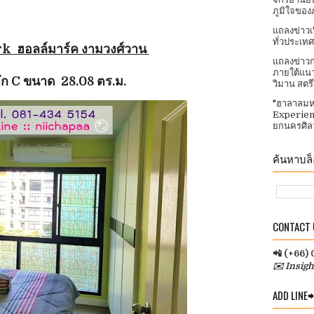
ภูมิใจของ
แถลงข่าวเ
ทั่วประเทศ​
k ฮอลล์มาร์ค งามวงศ์วาน
แถลงข่าวก
ภายใต้แนว
ตึก C
ขนาด 28.08 ตร.ม.
วิมาน สตร
"ฮาลาลมห
Experien
ยกนครศิลา
ค้นหาบล็อ
CONTACT U
📲 (+66)
✉️ Insig
ADD LINE