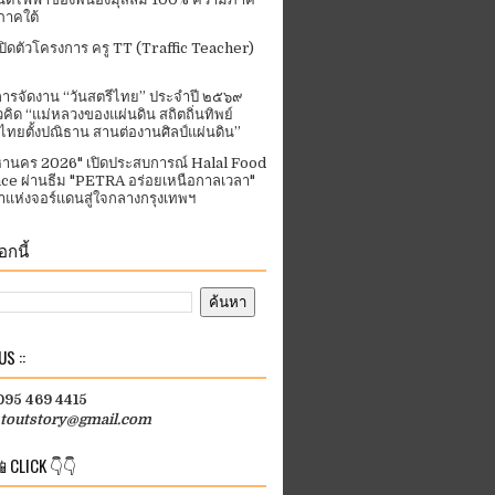
ภาคใต้
ปิดตัวโครงการ ครู TT (Traffic Teacher)
ารจัดงาน “วันสตรีไทย” ประจําปี ๒๕๖๙
คิด “แม่หลวงของแผ่นดิน สถิตถิ่นทิพย์
ีไทยตั้งปณิธาน สานต่องานศิลป์แผ่นดิน”
านคร 2026" เปิดประสบการณ์ Halal Food
ce ผ่านธีม "PETRA อร่อยเหนือกาลเวลา"
แห่งจอร์แดนสู่ใจกลางกรุงเทพฯ
กนี้
S ::
 095 469 4415
htoutstory@gmail.com
 CLICK 👇👇