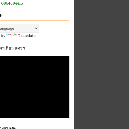
:: 0954694415
E
 by
Translate
.พาเที่ยว นครฯ
Y NICHAPA