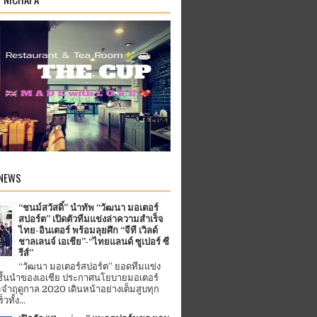
 NEWS
“ชนม์สวัสดิ์” นำทัพ “วัฒนา มอเตอร์
สปอร์ต” เปิดตัวทีมแข่งล่าความสำเร็จ
ไทย-อินเตอร์ พร้อมลุยศึก “จีที เวิลด์
ชาลเลนจ์ เอเชีย”-“ไทยแลนด์ ซูเปอร์ ซี
รีส์”
“วัฒนา มอเตอร์สปอร์ต” ยอดทีมแข่ง
ชั้นนำของเอเชีย ประกาศนโยบายมอเตอร์
จำฤดูกาล 2020 เดินหน้าอย่างเต็มสูบทุก
ทั้ง...