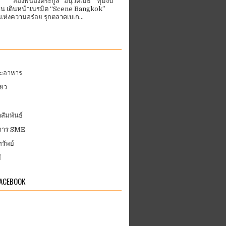
สองพี่น้องตระกูล “อนุวัตเมธี” ทุ่มงบ
้าน เดินหน้าเนรมิต “Scene Bangkok”
ห่งความอร่อย รุกตลาดเบเก...
ละอาหาร
่ยว
สัมพันธ์
บการ SME
รัพย์
ี
FACEBOOK