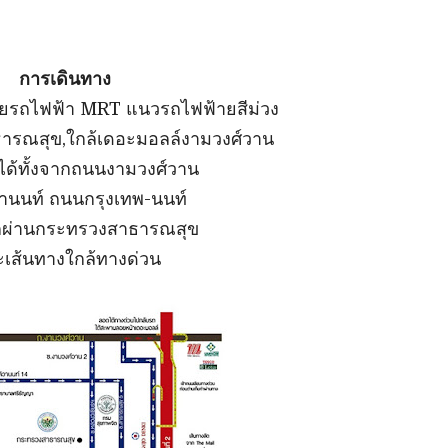
การเดินทาง
วยรถไฟฟ้า MRT แนวรถไฟฟ้ายสีม่วง
ารณสุข,ใกล้เดอะมอลล์งามวงศ์วาน
ได้ทั้งจากถนนงามวงศ์วาน
านนท์ ถนนกรุงเทพ-นนท์
อกผ่านกระทรวงสาธารณสุข
เส้นทางใกล้ทางด่วน