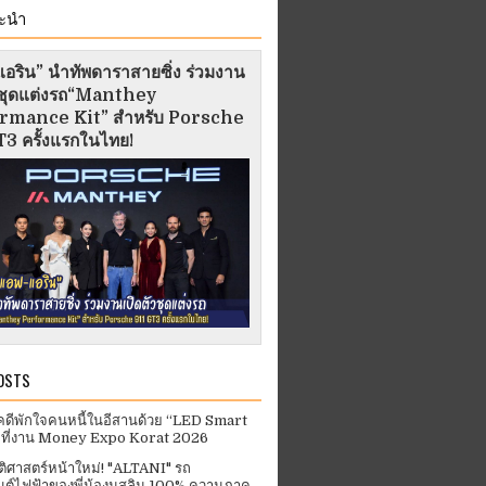
ะนำ
อริน” นำทัพดาราสายซิ่ง ร่วมงาน
ัวชุดแต่งรถ“Manthey
rmance Kit” สำหรับ Porsche
3 ครั้งแรกในไทย!
OSTS
คดีพักใจคนหนี้ในอีสานด้วย “LED Smart
 ที่งาน Money Expo Korat 2026
ัติศาสตร์หน้าใหม่! "ALTANI" รถ
ต์ไฟฟ้าของพี่น้องมุสลิม 100% ความภาค