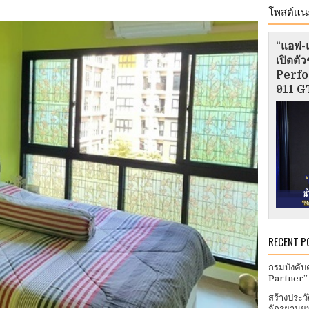
โพสต์แน
“แอฟ-แ
เปิดต
Perfo
911 GT
RECENT P
กรมบังคับ
Partner”
สร้างประว
จักรยานยน