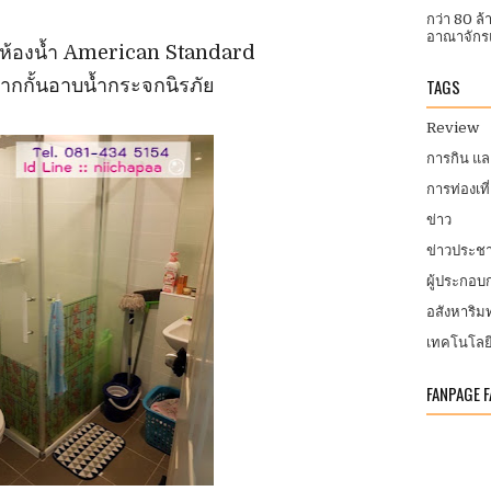
กว่า 80 ล
อาณาจักรแ
ฑ์ห้องน้ำ American Standard
TAGS
ากกั้นอาบน้ำกระจกนิรภัย
Review
การกิน แ
การท่องเที
ข่าว
ข่าวประชา
ผู้ประกอ
อสังหาริมท
เทคโนโลย
FANPAGE 