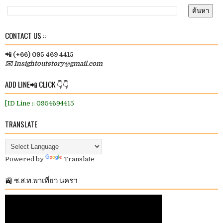
CONTACT US ::
📲 (+66) 095 469 4415
✉️ Insightoutstory@gmail.com
ADD LINE📲 CLICK 👇👇
[ID Line :: 0954694415
TRANSLATE
Powered by
Translate
🚉 ช.ส.ท.พาเที่ยว นครฯ