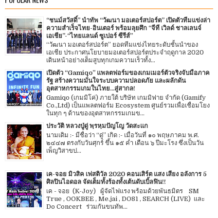
“ชนม์สวัสดิ์” นำทัพ “วัฒนา มอเตอร์สปอร์ต” เปิดตัวทีมแข่งล่า
ความสำเร็จไทย-อินเตอร์ พร้อมลุยศึก “จีที เวิลด์ ชาลเลนจ์
เอเชีย”-“ไทยแลนด์ ซูเปอร์ ซีรีส์”
“วัฒนา มอเตอร์สปอร์ต” ยอดทีมแข่งไทยระดับชั้นนำของ
เอเชีย ประกาศนโยบายมอเตอร์สปอร์ตประจำฤดูกาล 2020
เดินหน้าอย่างเต็มสูบทุกเกมความเร็วทั้ง...
เปิดตัว “Gamiqo” แพลตฟอร์มของเกมเมอร์ตัวจริงจับมือภาค
รัฐ สร้างความมั่นใจระบบความปลอดภัย และผลักดัน
อุตสาหกรรมเกมในไทย...สู่สากล!
Gamiqo (เกมมิโค่) ภายใต้ บริษัท เกมมิฟาย จำกัด (Gamify
Co.,Ltd) เป็นแพลตฟอร์ม Ecosystem ศูนย์รวมเพื่อเชื่อมโยง
ในทุก ๆ ด้านของอุตสาหกรรมเกมข...
ประวัติ หลวงปู่ดู่ พฺรหฺมปัญโญ วัดสะแก
นามเดิม :- มีชื่อว่า “ดู่” เกิด :- เมื่อวันที่ ๑๐ พฤษภาคม พ.ศ.
๒๔๔๗ ตรงกับวันศุกร์ ขึ้น ๑๕ ค่ำ เดือน ๖ ปีมะโรง ซึ่งเป็นวัน
เพ็ญวิสาขป...
เค-จอย มิวสิค เฟสติวัล 2020 คอนเสิร์ต แสง เสียง อลังการ 5
ศิลปินไอดอล จัดเต็มทั้งร้องทั้งเต้นดับเบิ้ลฟิน!!
เค - จอย (K-Joy) ผู้จัดไฟแรง พร้อมด้วยพันธมิตร SM
True , OOKBEE , Me.jai , DO81 , SEARCH (LIVE) และ
Do Concert ร่วมกันขนทัพ...