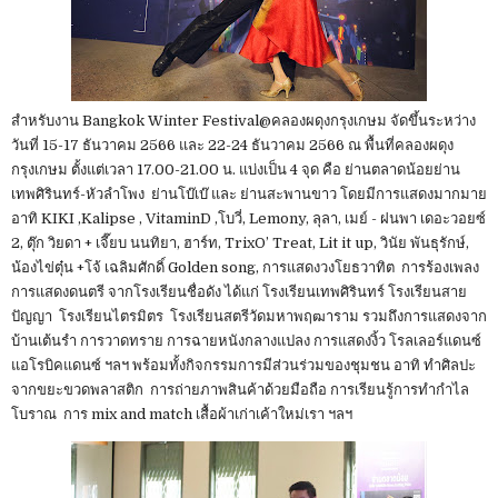
สำหรับงาน Bangkok Winter Festival@คลองผดุงกรุงเกษม จัดขึ้นระหว่าง
วันที่ 15-17 ธันวาคม 2566 และ 22-24 ธันวาคม 2566 ณ พื้นที่คลองผดุง
กรุงเกษม ตั้งแต่เวลา 17.00-21.00 น. แบ่งเป็น 4 จุด คือ ย่านตลาดน้อยย่าน
เทพศิรินทร์-หัวลำโพง ย่านโบ๊เบ๊ และ ย่านสะพานขาว โดยมีการแสดงมากมาย
อาทิ KIKI ,Kalipse , VitaminD ,โบวี่, Lemony, ลุลา, เมย์ - ฝนพา เดอะวอยซ์
2, ตุ๊ก วิยดา + เจี๊ยบ นนทิยา, ฮาร์ท, TrixO’ Treat, Lit it up, วินัย พันธุรักษ์,
น้องไข่ตุ๋น +โจ้ เฉลิมศักดิ์ Golden song, การแสดงวงโยธวาทิต การร้องเพลง
การแสดงดนตรี จากโรงเรียนชื่อดัง ได้แก่ โรงเรียนเทพศิรินทร์ โรงเรียนสาย
ปัญญา โรงเรียนไตรมิตร โรงเรียนสตรีวัดมหาพฤฒาราม รวมถึงการแสดงจาก
บ้านเต้นรำ การวาดทราย การฉายหนังกลางแปลง การแสดงงิ้ว โรลเลอร์แดนซ์
แอโรบิคแดนซ์ ฯลฯ พร้อมทั้งกิจกรรมการมีส่วนร่วมของชุมชน อาทิ ทำศิลปะ
จากขยะขวดพลาสติก การถ่ายภาพสินค้าด้วยมือถือ การเรียนรู้การทำกำไล
โบราณ การ mix and match เสื้อผ้าเก่าเค้าใหม่เรา ฯลฯ