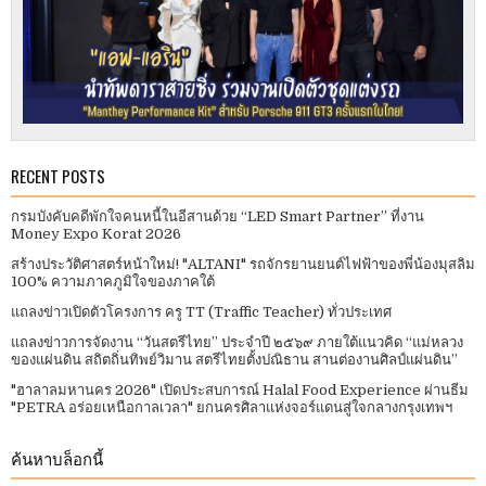
RECENT POSTS
กรมบังคับคดีพักใจคนหนี้ในอีสานด้วย “LED Smart Partner” ที่งาน
Money Expo Korat 2026
สร้างประวัติศาสตร์หน้าใหม่! "ALTANI" รถจักรยานยนต์ไฟฟ้าของพี่น้องมุสลิม
100% ความภาคภูมิใจของภาคใต้
แถลงข่าวเปิดตัวโครงการ ครู TT (Traffic Teacher) ทั่วประเทศ​
แถลงข่าวการจัดงาน “วันสตรีไทย” ประจําปี ๒๕๖๙ ภายใต้แนวคิด “แม่หลวง
ของแผ่นดิน สถิตถิ่นทิพย์วิมาน สตรีไทยตั้งปณิธาน สานต่องานศิลป์แผ่นดิน”
"ฮาลาลมหานคร 2026" เปิดประสบการณ์ Halal Food Experience ผ่านธีม
"PETRA อร่อยเหนือกาลเวลา" ยกนครศิลาแห่งจอร์แดนสู่ใจกลางกรุงเทพฯ
ค้นหาบล็อกนี้