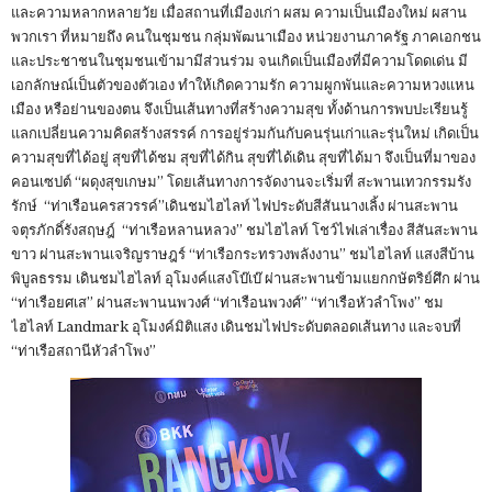
และความหลากหลายวัย เมื่อสถานที่เมืองเก่า ผสม ความเป็นเมืองใหม่ ผสาน
พวกเรา ที่หมายถึง คนในชุมชน กลุ่มพัฒนาเมือง หน่วยงานภาครัฐ ภาคเอกชน
และประชาชนในชุมชนเข้ามามีส่วนร่วม จนเกิดเป็นเมืองที่มีความโดดเด่น มี
เอกลักษณ์เป็นตัวของตัวเอง ทำให้เกิดความรัก ความผูกพันและความหวงแหน
เมือง หรือย่านของตน จึงเป็นเส้นทางที่สร้างความสุข ทั้งด้านการพบปะเรียนรู้
แลกเปลี่ยนความคิดสร้างสรรค์ การอยู่ร่วมกันกับคนรุ่นเก่าและรุ่นใหม่ เกิดเป็น
ความสุขที่ได้อยู่ สุขที่ได้ชม สุขที่ได้กิน สุขที่ได้เดิน สุขที่ได้มา จึงเป็นที่มาของ
คอนเซปต์ “ผดุงสุขเกษม” โดยเส้นทางการจัดงานจะเริ่มที่ สะพานเทวกรรมรัง
รักษ์ “ท่าเรือนครสวรรค์”เดินชมไฮไลท์ ไฟประดับสีสันนางเลิ้ง ผ่านสะพาน
จตุรภักดิ์รังสฤษฎ์ “ท่าเรือหลานหลวง” ชมไฮไลท์ โชว์ไฟเล่าเรื่อง สีสันสะพาน
ขาว ผ่านสะพานเจริญราษฎร์ “ท่าเรือกระทรวงพลังงาน” ชมไฮไลท์ แสงสีบ้าน
พิบูลธรรม เดินชมไฮไลท์ อุโมงค์แสงโบ๊เบ๊ ผ่านสะพานข้ามแยกกษัตริย์ศึก ผ่าน
“ท่าเรือยศเส” ผ่านสะพานนพวงศ์ “ท่าเรือนพวงศ์” “ท่าเรือหัวลำโพง” ชม
ไฮไลท์ Landmark อุโมงค์มิติแสง เดินชมไฟประดับตลอดเส้นทาง และจบที่
“ท่าเรือสถานีหัวลำโพง”