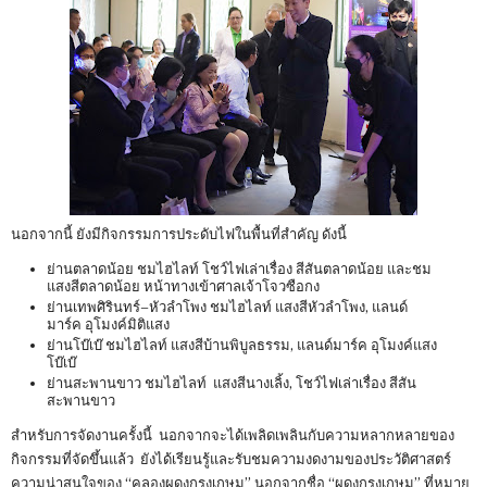
นอกจากนี้ ยังมีกิจกรรมการประดับไฟในพื้นที่สำคัญ ดังนี้
ย่านตลาดน้อย ชมไฮไลท์ โชว์ไฟเล่าเรื่อง สีสันตลาดน้อย และชม
แสงสีตลาดน้อย หน้าทางเข้าศาลเจ้าโจวซือกง
ย่านเทพศิรินทร์–หัวลำโพง ชมไฮไลท์ แสงสีหัวลำโพง, แลนด์
มาร์ค อุโมงค์มิติแสง
ย่านโบ๊เบ๊ ชมไฮไลท์ แสงสีบ้านพิบูลธรรม, แลนด์มาร์ค อุโมงค์แสง
โบ๊เบ๊
ย่านสะพานขาว ชมไฮไลท์ แสงสีนางเลิ้ง, โชว์ไฟเล่าเรื่อง สีสัน
สะพานขาว
สำหรับการจัดงานครั้งนี้ นอกจากจะได้เพลิดเพลินกับความหลากหลายของ
กิจกรรมที่จัดขึ้นแล้ว ยังได้เรียนรู้และรับชมความงดงามของประวัติศาสตร์
ความน่าสนใจของ “คลองผดุงกรุงเกษม” นอกจากชื่อ “ผดุงกรุงเกษม” ที่หมาย